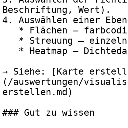
Beschriftung, Wert).

4. Auswählen einer Ebene
   * Flächen – farbcodierte Formen (z.B. Bezirke).

   * Streuung – einzelne Punkte (z.B. Hotels).

   * Heatmap – Dichtedarstellung von Punktdaten.

→ Siehe: [Karte erstell
(/auswertungen/visualis
erstellen.md)

### Gut zu wissen
